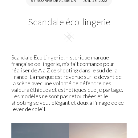
POSTED
BY
ROXANE DE ALMEIDA
JUIL 16, 2022
ON
Scandale éco-lingerie
Square
Scandale Eco Lingerie, historique marque
française de lingerie, m’a fait confiance pour
réaliser de A à Z ce shooting dans le sud de la
France. La marque est revenue sur le devant de
la scène avec une volonté de défendre des
valeurs éthiques et esthétiques que je partage.
Les modèles ne sont pas retouchées et le
shooting se veut élégant et doux à l’image de ce
lever de soleil.