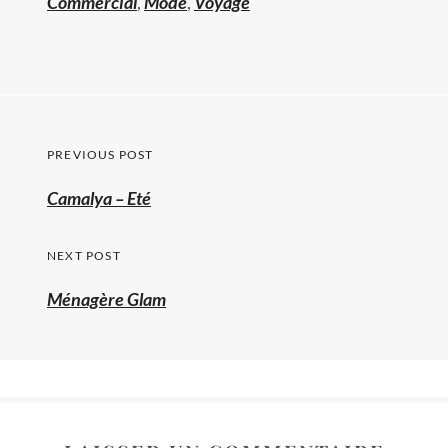
Commercial
,
Mode
,
Voyage
Navigation
PREVIOUS POST
de
Previous
Camalya – Eté
l’article
post:
NEXT POST
Ménagère Glam