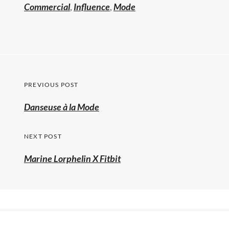
Commercial
,
Influence
,
Mode
Navigation
PREVIOUS POST
de
Previous
Danseuse à la Mode
l’article
post:
NEXT POST
Marine Lorphelin X Fitbit