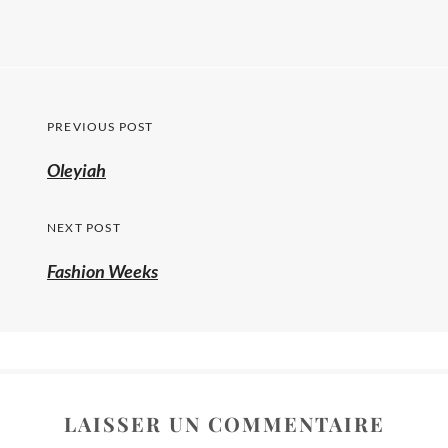
Navigation
PREVIOUS POST
de
Previous
Oleyiah
l’article
post:
NEXT POST
Fashion Weeks
LAISSER UN COMMENTAIRE