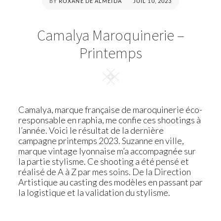
POSTED
BY
ROXANE DE ALMEIDA
JUIL 10, 2023
ON
Camalya Maroquinerie –
Printemps
Square
Camalya, marque française de maroquinerie éco-
responsable en raphia, me confie ces shootings à
l’année. Voici le résultat de la dernière
campagne printemps 2023. Suzanne en ville,
marque vintage lyonnaise m’a accompagnée sur
la partie stylisme. Ce shooting a été pensé et
réalisé de A à Z par mes soins. De la Direction
Artistique au casting des modèles en passant par
la logistique et la validation du stylisme.